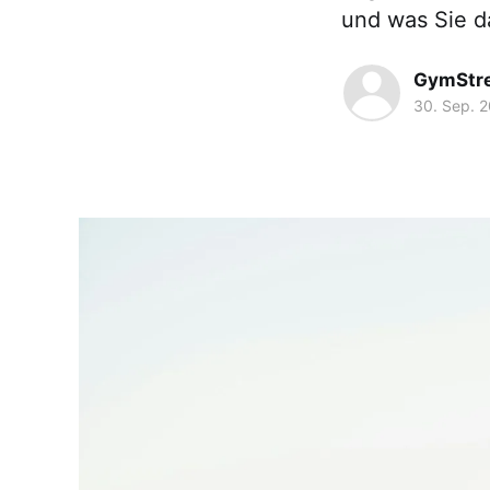
und was Sie d
GymStr
30. Sep. 