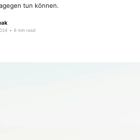
agegen tun können.
eak
2024
•
6 min read