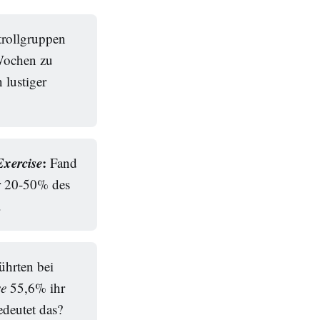
trollgruppen
 Wochen zu
 lustiger
Exercise
:
Fand
ur 20-50% des
.
ührten bei
se
55,6% ihr
edeutet das?