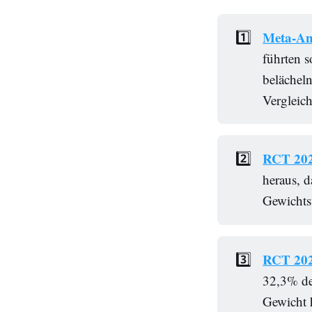
Meta-An
1️⃣
führten 
belächeln
Vergleic
RCT 20
2️⃣
heraus, d
Gewichts
RCT 20
3️⃣
32,3% de
Gewicht 