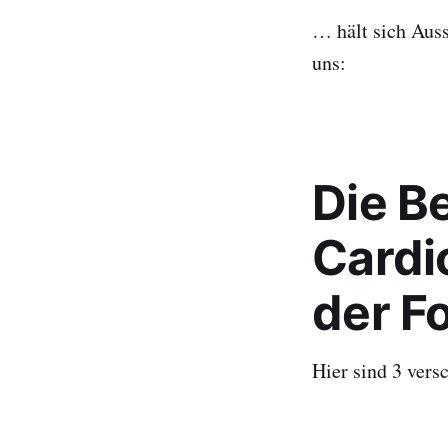
… hält sich Aus
uns:
Die B
Cardi
der F
Hier sind 3 vers