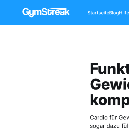
Startseite
Blog
Hilf
Funkt
Gewic
kompl
Cardio für Gew
sogar dazu füh