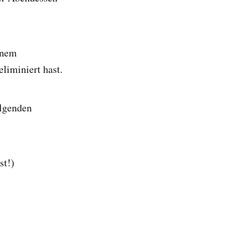
inem
liminiert hast.
olgenden
st!)