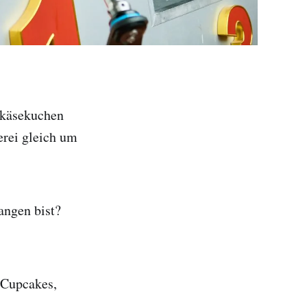
rkäsekuchen
erei gleich um
angen bist?
-Cupcakes,