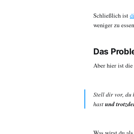
Schließlich ist
d
weniger zu esse
Das Probl
Aber hier ist di
Stell dir vor, du
und trotzde
hast
Was wirst du al