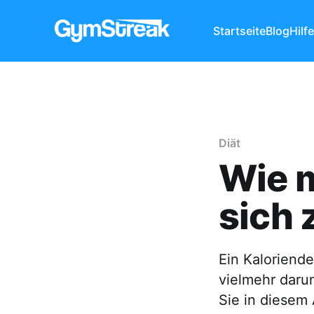
Startseite
Blog
Hilf
Diät
Wie m
sich 
Ein Kaloriende
vielmehr daru
Sie in diesem 