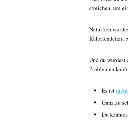
streichen, um ei
Natürlich würdes
Kaloriendefizit 
Und du würdest a
Problemen konfr
Es ist
nicht
Ganz zu sc
Du könntes