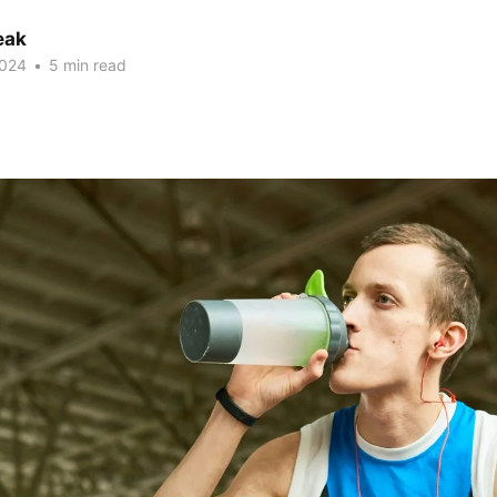
eak
2024
•
5 min read