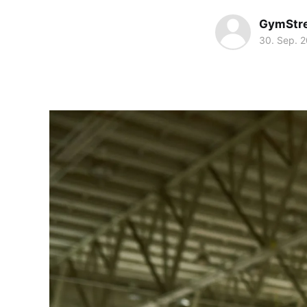
GymStr
30. Sep. 