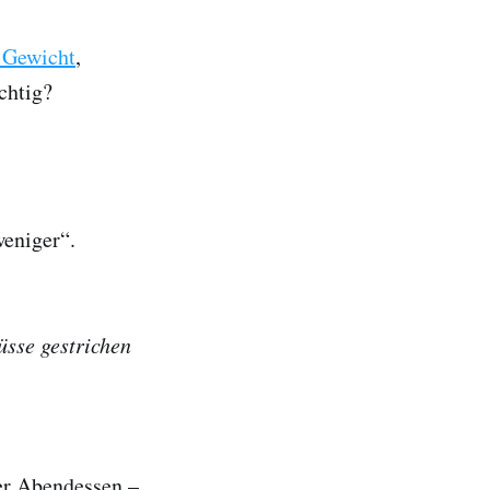
n Gewicht
,
chtig?
weniger“.
nüsse gestrichen
er Abendessen –