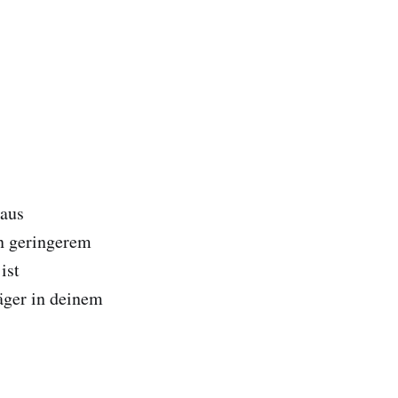
 aus
in geringerem
ist
äger in deinem