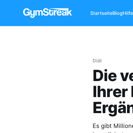
Startseite
Blog
Hilf
Diät
Die 
Ihrer
Ergä
Es gibt Milli