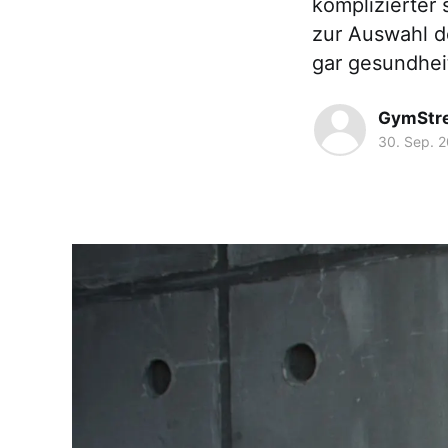
komplizierter 
zur Auswahl de
gar gesundhei
GymStr
30. Sep. 