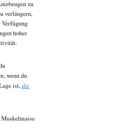
 Kniebeugen zu
zu verlängern,
r Verfügung
ungen hoher
ivität.
du
m, wenn du
Lage ist,
die
er Muskelmasse