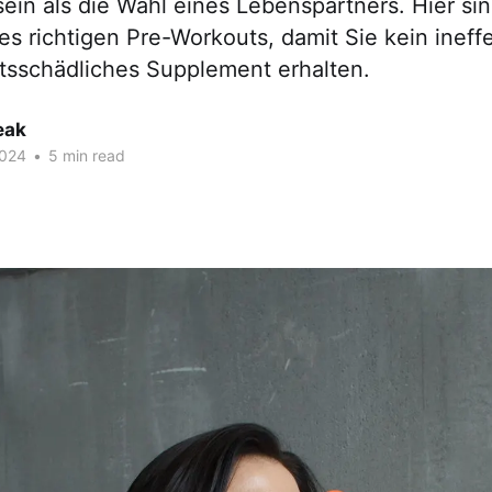
sein als die Wahl eines Lebenspartners. Hier si
s richtigen Pre-Workouts, damit Sie kein ineff
tsschädliches Supplement erhalten.
eak
2024
•
5 min read