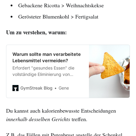
Gebackene Ricotta > Weihnachtskekse
Gerösteter Blumenkohl > Fertigsalat
Um zu verstehen, warum:
Warum sollte man verarbeitete
Lebensmittel vermeiden?
Erfordert "gesundes Essen" die
vollständige Eliminierung von
verarbeiteten Lebensmitteln? Und
warum sind sie überhaupt schlecht
GymStreak Blog
Gene
für die Gesundheit? Finde es hier
heraus.
Du kannst auch kalorienbewusste Entscheidungen
innerhalb desselben Gerichts
treffen.
Z.B. das Füllen mit Putenbrust anstelle der Schenkel