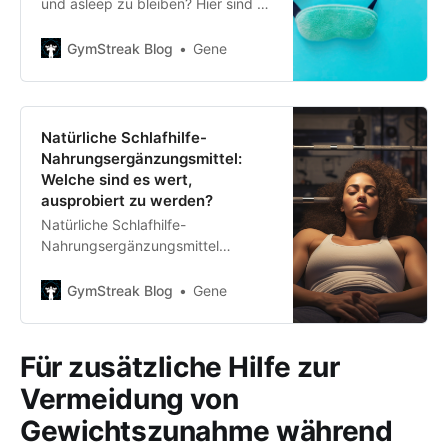
und asleep zu bleiben? Hier sind 5
wissenschaftlich fundierte Tipps,
die dir helfen, nachts besser zu
GymStreak Blog
Gene
schlafen, damit du deine beste
Leistung bringst und gut aussiehst.
Natürliche Schlafhilfe-
Nahrungsergänzungsmittel:
Welche sind es wert,
ausprobiert zu werden?
Natürliche Schlafhilfe-
Nahrungsergänzungsmittel
versprechen einen guten Schlaf -
aber nicht alle funktionieren.
GymStreak Blog
Gene
Erfahre in diesem Artikel, welche
dein Geld wirklich wert sind.
Für zusätzliche Hilfe zur
Vermeidung von
Gewichtszunahme während