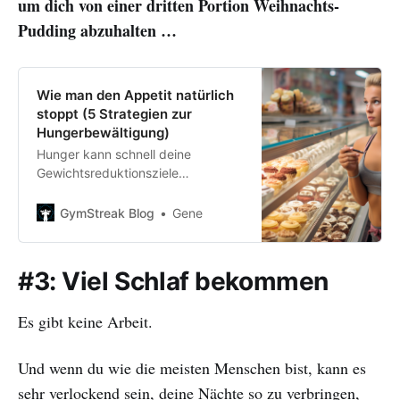
um dich von einer dritten Portion Weihnachts-
Pudding abzuhalten …
Wie man den Appetit natürlich
stoppt (5 Strategien zur
Hungerbewältigung)
Hunger kann schnell deine
Gewichtsreduktionsziele
gefährden. Aber du musst nicht
hungrig sein — hier erfährst du, wie
GymStreak Blog
Gene
du den Appetit natürlich während
einer Diät stoppen kannst.
#3: Viel Schlaf bekommen
Es gibt keine Arbeit.
Und wenn du wie die meisten Menschen bist, kann es
sehr verlockend sein, deine Nächte so zu verbringen,