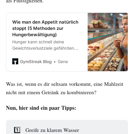
als Flüssigkeiten.
Wie man den Appetit natürlich
stoppt (5 Methoden zur
Hungerbewältigung)
Hunger kann schnell deine
Gewichtsverlustziele gefährden.
Aber du musst nicht hungrig sein
— hier ist, wie du den Appetit
GymStreak Blog
Gene
natürlich während einer Diät
stoppen kannst.
Was ist, wenn es dir seltsam vorkommt, eine Mahlzeit
nicht mit einem Getränk zu kombinieren?
Nun, hier sind ein paar Tipps:
1️⃣
Greife zu klarem Wasser