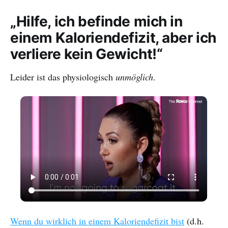
was du über NEAT wissen musst
und wie du es in deinem täglichen
„Hilfe, ich befinde mich in
Leben nutzen kannst, um
einem Kaloriendefizit, aber ich
Fettverluste – doppelt schnell – zu
erfahren.
verliere kein Gewicht!“
Leider ist das physiologisch
unmöglich
.
Wenn du wirklich in einem Kaloriendefizit bist
(d.h.