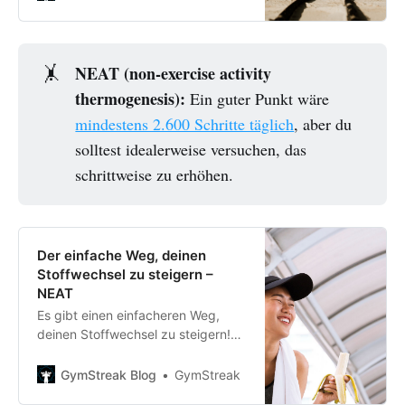
hast, wurde dieser Artikel für dich
geschrieben.
NEAT (non-exercise activity
🤸
thermogenesis):
Ein guter Punkt wäre
mindestens 2.600 Schritte täglich
, aber du
solltest idealerweise versuchen, das
schrittweise zu erhöhen.
Der einfache Weg, deinen
Stoffwechsel zu steigern –
NEAT
Es gibt einen einfacheren Weg,
deinen Stoffwechsel zu steigern!
Sag Hallo zu 'non-exercise activity
thermogenesis' (aka NEAT). In
GymStreak Blog
GymStreak
diesem Artikel erfährst du alles,