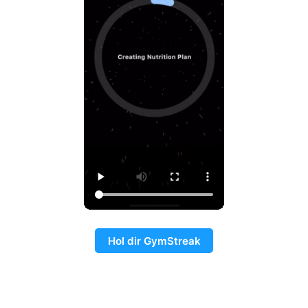
Hol dir GymStreak