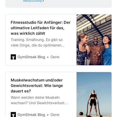
Fitnessstudio für Anfänger: Der
ultimative Leitfaden für das,
was wirklich zählt
Training. Ernährung. Es gibt so
viele Dinge, die du optimieren
solltest, wenn du ein Anfänger im
Fitnessstudio bist. Gute
GymStreak Blog
Gene
Nachrichten: Nicht alles zählt für
Fortschritt.
Muskelwachstum und/oder
Gewichtsverlust: Wie lange
dauert es?
Wann werden deine Muskeln
wachsen? Und Gewichtsverlust:
wie lange dauert es? Wenn du die
Ratschläge „Sei geduldig“ satt
GymStreak Blog
Gene