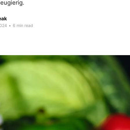
eugierig.
eak
2024
•
6 min read