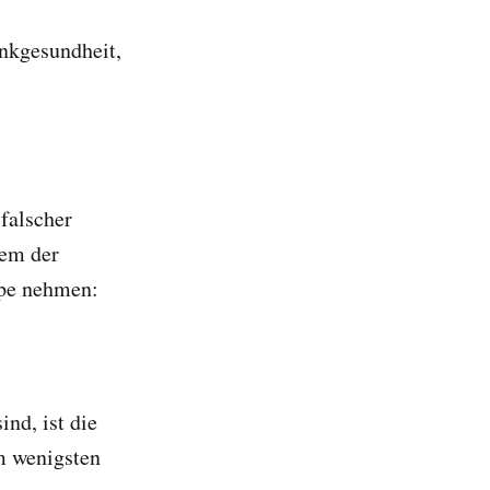
enkgesundheit,
 falscher
dem der
upe nehmen:
ind, ist die
m wenigsten