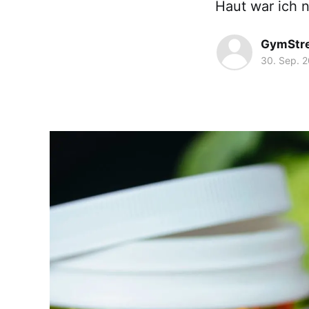
Haut war ich n
GymStr
30. Sep. 