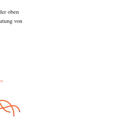
 der oben
eutung von