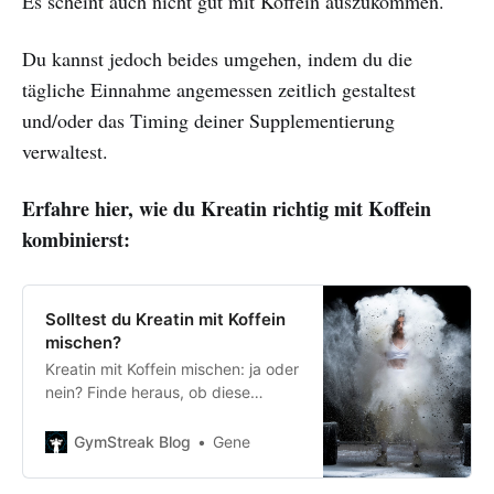
Es scheint auch nicht gut mit Koffein auszukommen.
Du kannst jedoch beides umgehen, indem du die
tägliche Einnahme angemessen zeitlich gestaltest
und/oder das Timing deiner Supplementierung
verwaltest.
Erfahre hier, wie du Kreatin richtig mit Koffein
kombinierst:
Solltest du Kreatin mit Koffein
mischen?
Kreatin mit Koffein mischen: ja oder
nein? Finde heraus, ob diese
beiden beste Freunde oder
Todfeinde sind, damit du das Beste
GymStreak Blog
Gene
aus deinen Supplements
herausholst.