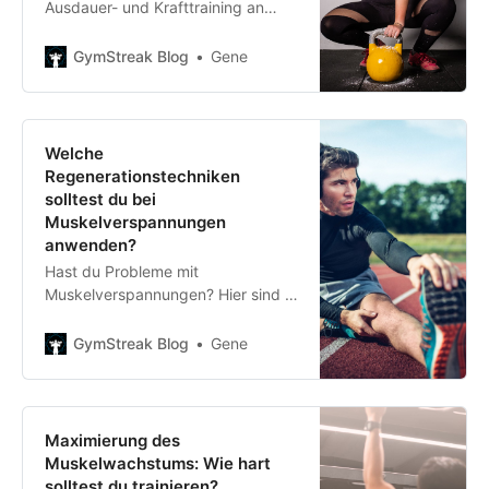
Ausdauer- und Krafttraining an
separaten Tagen zu absolvieren.
Hier erfährst du, wie du den
GymStreak Blog
Gene
Interferenzeffekt für maximale
Gewinne minimieren kannst.
Welche
Regenerationstechniken
solltest du bei
Muskelverspannungen
anwenden?
Hast du Probleme mit
Muskelverspannungen? Hier sind 4
der besten, wissenschaftlich
fundierten
GymStreak Blog
Gene
Regenerationstechniken, die dir
helfen, so schnell wie möglich
wieder in Schwung zu kommen.
Maximierung des
Muskelwachstums: Wie hart
solltest du trainieren?