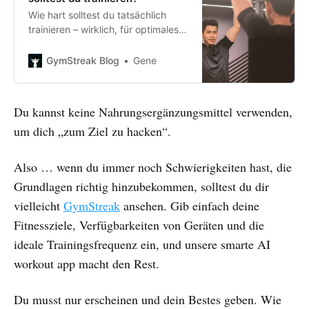
Wie hart solltest du tatsächlich
trainieren – wirklich, für optimales
Muskelwachstum? Erhalte die
Antwort in diesem Artikel und
GymStreak Blog
Gene
verstehe die Anzeichen von
Übertraining.
Du kannst keine Nahrungsergänzungsmittel verwenden,
um dich „zum Ziel zu hacken“.
Also … wenn du immer noch Schwierigkeiten hast, die
Grundlagen richtig hinzubekommen, solltest du dir
vielleicht
GymStreak
ansehen. Gib einfach deine
Fitnessziele, Verfügbarkeiten von Geräten und die
ideale Trainingsfrequenz ein, und unsere smarte AI
workout app macht den Rest.
Du musst nur erscheinen und dein Bestes geben. Wie