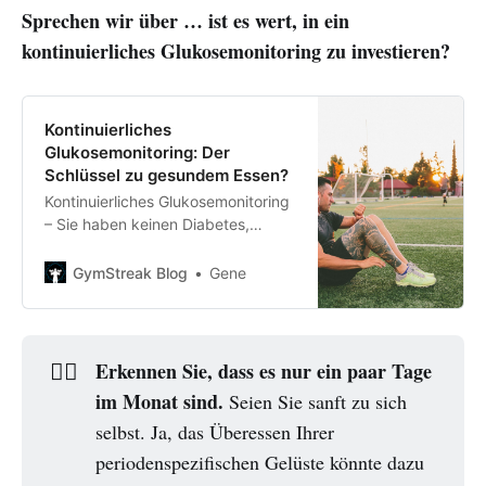
Sprechen wir über … ist es wert, in ein
kontinuierliches Glukosemonitoring zu investieren?
Kontinuierliches
Glukosemonitoring: Der
Schlüssel zu gesundem Essen?
Kontinuierliches Glukosemonitoring
– Sie haben keinen Diabetes,
möchten es aber nutzen, um Ihre
Ernährung für eine bessere
GymStreak Blog
Gene
Blutzuckerregulation anzupassen.
Sollten Sie?
Erkennen Sie, dass es nur ein paar Tage
🤷‍♀️
im Monat sind.
Seien Sie sanft zu sich
selbst. Ja, das Überessen Ihrer
periodenspezifischen Gelüste könnte dazu