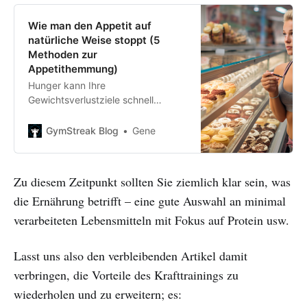
Wie man den Appetit auf
natürliche Weise stoppt (5
Methoden zur
Appetithemmung)
Hunger kann Ihre
Gewichtsverlustziele schnell
sabotieren. Aber Sie müssen nicht
hungrig sein – hier erfahren Sie, wie
GymStreak Blog
Gene
Sie den Appetit auf natürliche
Weise während einer Diät stoppen
können.
Zu diesem Zeitpunkt sollten Sie ziemlich klar sein, was
die Ernährung betrifft – eine gute Auswahl an minimal
verarbeiteten Lebensmitteln mit Fokus auf Protein usw.
Lasst uns also den verbleibenden Artikel damit
verbringen, die Vorteile des Krafttrainings zu
wiederholen und zu erweitern; es: