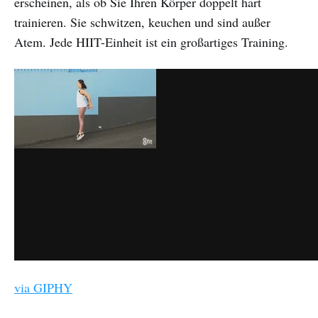
erscheinen, als ob Sie Ihren Körper doppelt hart
trainieren. Sie schwitzen, keuchen und sind außer
Atem. Jede HIIT-Einheit ist ein großartiges Training.
via GIPHY