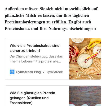
Außerdem müssen Sie sich nicht ausschließlich auf
pflanzliche Milch verlassen, um Ihre täglichen
Proteinanforderungen zu erfüllen. Es gibt auch
Proteinshakes und Ihre Nahrungsentscheidungen:
Wie viele Proteinshakes sind
sicher zu trinken?
Die Chancen stehen gut, dass das
Thema Lebensmittelprotein alle
paar Minuten in Gesprächen zur
Sprache kommt. Und wenn Sie
GymStreak Blog
GymStreak
selbst aktiv sind, wissen Sie
sicherlich, warum. Protein ist –
ohne Zweifel – das wichtigste
Makronährstoff, wenn es darum
Wie Sie günstig an Protein
geht, Verbesserungen an Ihrem
gelangen (Quellen und
Körperbau vorzunehmen.
Essensideen)