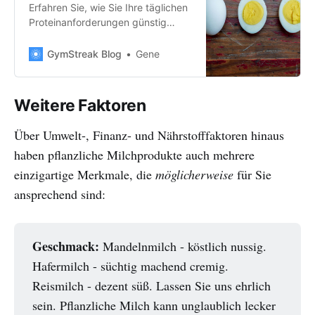
Erfahren Sie, wie Sie Ihre täglichen
Proteinanforderungen günstig
decken können - einschließlich
Quellen, Gewürzen und sogar
GymStreak Blog
Gene
Essensideen. Packen Sie diese
Muskeln auf.
Weitere Faktoren
Über Umwelt-, Finanz- und Nährstofffaktoren hinaus
haben pflanzliche Milchprodukte auch mehrere
einzigartige Merkmale, die
möglicherweise
für Sie
ansprechend sind:
Geschmack:
Mandelnmilch - köstlich nussig.
Hafermilch - süchtig machend cremig.
Reismilch - dezent süß. Lassen Sie uns ehrlich
sein. Pflanzliche Milch kann unglaublich lecker