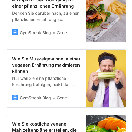
einer pflanzlichen Ernährung
Denken Sie darüber nach, zu einer
pflanzlichen Ernährung zu
wechseln? Dann sollten Sie sich
diese 4 Tipps ansehen, die den
GymStreak Blog
Gene
Prozess für Sie leichter machen
werden.
Wie Sie Muskelgewinne in einer
veganen Ernährung maximieren
können
Nur weil Sie eine pflanzliche
Ernährung befolgen, heißt das
nicht, dass Sie auf Ihre Fortschritte
verzichten müssen. Finden Sie
GymStreak Blog
Gene
heraus, wie Sie ernsthafte Muskeln
auf einer veganen Ernährung
aufbauen können.
Wie Sie köstliche vegane
Mahlzeitenpläne erstellen, die