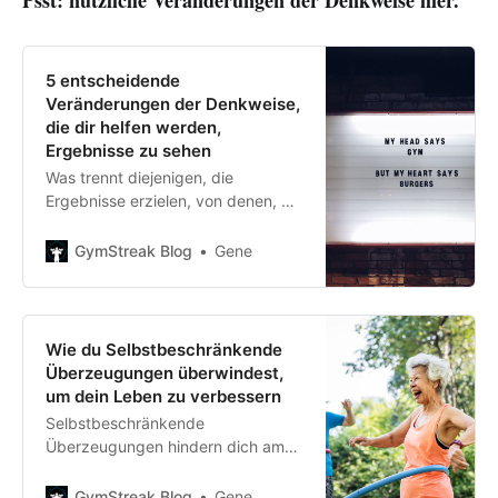
Psst: nützliche Veränderungen der Denkweise hier.
5 entscheidende
Veränderungen der Denkweise,
die dir helfen werden,
Ergebnisse zu sehen
Was trennt diejenigen, die
Ergebnisse erzielen, von denen, die
es nicht tun? Ein Wort: Denkweise.
Entdecke die 5 Denkweisen, die du
GymStreak Blog
Gene
brauchst, um zu den „Macher“ zu
gehören.
Wie du Selbstbeschränkende
Überzeugungen überwindest,
um dein Leben zu verbessern
Selbstbeschränkende
Überzeugungen hindern dich am
Fortschritt – lassen dich jahrelang
feststecken, uninspiriert und
GymStreak Blog
Gene