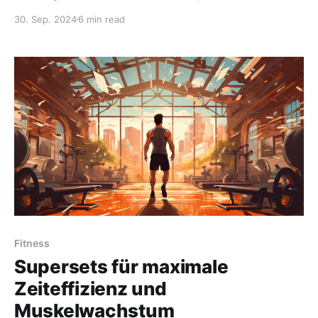
erreichen? Hier erfahren Sie, wie Sie mit
30. Sep. 2024
6 min read
minimalistischen Ansätzen Muskel aufbauen und Fett
verlieren können.&lt;/p&gt;
Fitness
Supersets für maximale
Zeiteffizienz und
Muskelwachstum