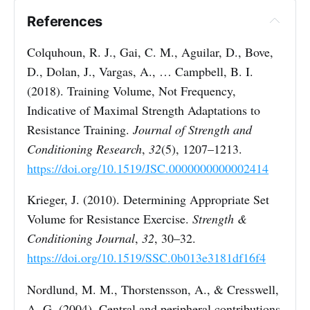
References
Colquhoun, R. J., Gai, C. M., Aguilar, D., Bove,
D., Dolan, J., Vargas, A., … Campbell, B. I.
(2018). Training Volume, Not Frequency,
Indicative of Maximal Strength Adaptations to
Resistance Training.
Journal of Strength and
Conditioning Research
,
32
(5), 1207–1213.
https://doi.org/10.1519/JSC.0000000000002414
Krieger, J. (2010). Determining Appropriate Set
Volume for Resistance Exercise.
Strength &
Conditioning Journal
,
32
, 30–32.
https://doi.org/10.1519/SSC.0b013e3181df16f4
Nordlund, M. M., Thorstensson, A., & Cresswell,
A. G. (2004). Central and peripheral contributions