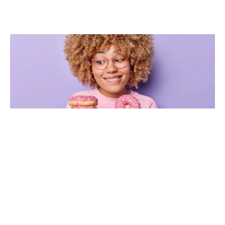
Helfen intermittierende
Diätstrategien beim
Abnehmen? (Cheat-Mahlzeiten,
Refeed-Tage und mehr)